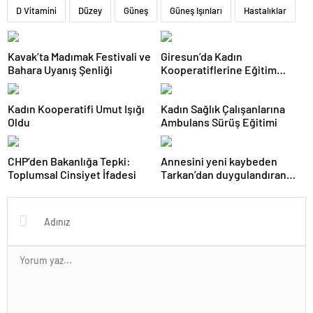
D Vitamini
Düzey
Güneş
Güneş Işınları
Hastalıklar
Kavak’ta Madımak Festivali ve
Giresun’da Kadın
Bahara Uyanış Şenliği
Kooperatiflerine Eğitim
Desteği
Kadın Kooperatifi Umut Işığı
Kadın Sağlık Çalışanlarına
Oldu
Ambulans Sürüş Eğitimi
CHP’den Bakanlığa Tepki:
Annesini yeni kaybeden
Toplumsal Cinsiyet İfadesi
Tarkan’dan duygulandıran
paylaşım! Konserde
yaşananları ilk kez anlattı