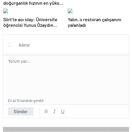
doğurganlık hızının en yüksek
ve en düşük olduğu iller
Siirt’te acı olay: Üniversite
Yalın, o restoran çalışanını
öğrencisi Yunus Özaydın
yalanladı
kalbine yenildi…
En az 10 karakter gerekli
Gönder