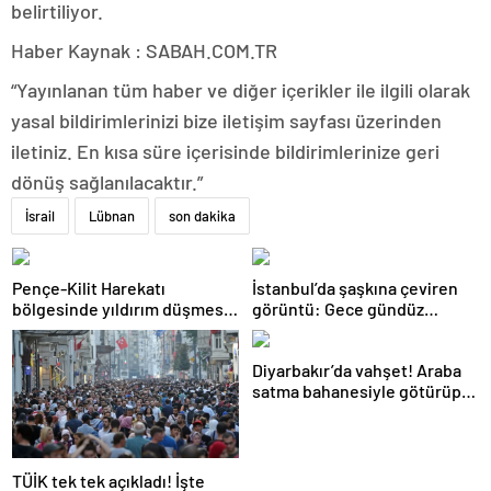
belirtiliyor.
Haber Kaynak : SABAH.COM.TR
“Yayınlanan tüm haber ve diğer içerikler ile ilgili olarak
yasal bildirimlerinizi bize iletişim sayfası üzerinden
iletiniz. En kısa süre içerisinde bildirimlerinize geri
dönüş sağlanılacaktır.”
İsrail
Lübnan
son dakika
Pençe-Kilit Harekatı
İstanbul’da şaşkına çeviren
bölgesinde yıldırım düşmesi
görüntü: Gece gündüz
sonucu şehit olan Karadağ’ın
durmadan kazmışlar!
ailesine acı haber verildi
Diyarbakır’da vahşet! Araba
satma bahanesiyle götürüp
kuyumcuyu katletti! “İşin
içinde 8 milyon TL var”
TÜİK tek tek açıkladı! İşte