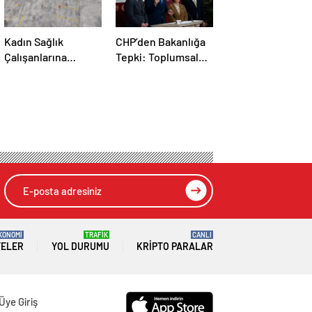
Kadın Sağlık
CHP’den Bakanlığa
Çalışanlarına
Tepki: Toplumsal
Ambulans Sürüş
Cinsiyet İfadesi
Eğitimi
KONOMİ
TRAFİK
CANLI
TELER
YOL DURUMU
KRIPTO PARALAR
Üye Giriş