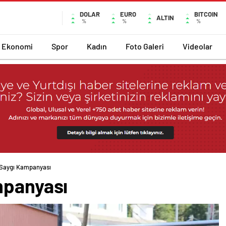
DOLAR
EURO
BITCOIN
ALTIN
%
%
%
Ekonomi
Spor
Kadın
Foto Galeri
Videolar
 Saygı Kampanyası
mpanyası