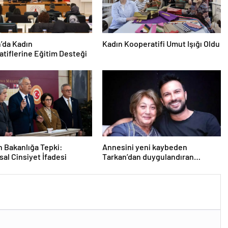
’da Kadın
Kadın Kooperatifi Umut Işığı Oldu
tiflerine Eğitim Desteği
 Bakanlığa Tepki:
Annesini yeni kaybeden
al Cinsiyet İfadesi
Tarkan’dan duygulandıran
paylaşım! Konserde yaşananları
ilk kez anlattı