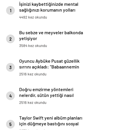
İşinizi kaybettiğinizde mental
sağlığınızı korumanın yolları
1
4492 kez okundu
Bu sebze ve meyveler balkonda
yetişiyor
2
3584 kez okundu
Oyuncu Aybüke Pusat güzellik
sırrını açıkladı: “Babaannemin
3
yöntemi”
2516 kez okundu
Doğru emzirme yöntemleri
nelerdir, sütün yettiği nasıl
4
anlaşılır?
2516 kez okundu
Taylor Swift yeni albüm planları
için düğmeye bastığını sosyal
5
medyadan duyurdu!