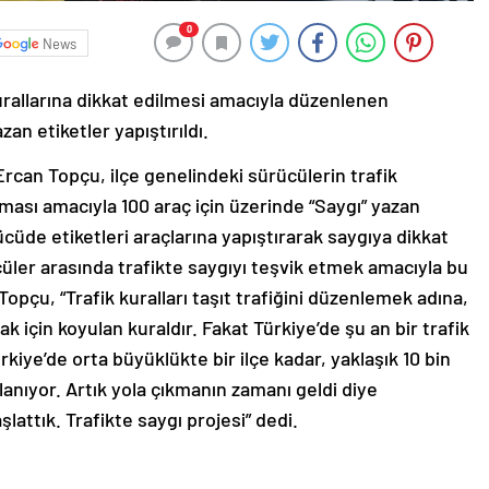
0
News
urallarına dikkat edilmesi amacıyla düzenlenen
an etiketler yapıştırıldı.
can Topçu, ilçe genelindeki sürücülerin trafik
lması amacıyla 100 araç için üzerinde “Saygı” yazan
rücüde etiketleri araçlarına yapıştırarak saygıya dikkat
ler arasında trafikte saygıyı teşvik etmek amacıyla bu
opçu, “Trafik kuralları taşıt trafiğini düzenlemek adına,
k için koyulan kuraldır. Fakat Türkiye’de şu an bir trafik
iye’de orta büyüklükte bir ilçe kadar, yaklaşık 10 bin
alanıyor. Artık yola çıkmanın zamanı geldi diye
attık. Trafikte saygı projesi” dedi.