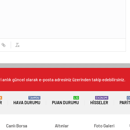
i anlık güncel olarak e-posta adresiniz üzerinden takip edebilirsiniz.
K
TAHMİNİ
LİG
EKONOMİ
E
R
HAVA DURUMU
PUAN DURUMU
HISSELER
PARI
Canlı Borsa
Altınlar
Foto Galeri