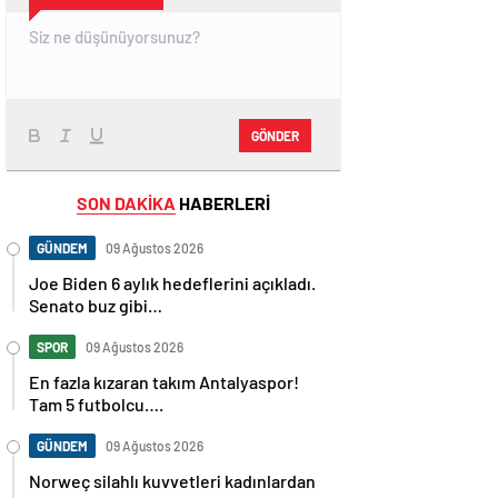
GÖNDER
SON DAKİKA
HABERLERİ
GÜNDEM
09 Ağustos 2026
Joe Biden 6 aylık hedeflerini açıkladı.
Senato buz gibi…
SPOR
09 Ağustos 2026
En fazla kızaran takım Antalyaspor!
Tam 5 futbolcu….
GÜNDEM
09 Ağustos 2026
Norweç silahlı kuvvetleri kadınlardan