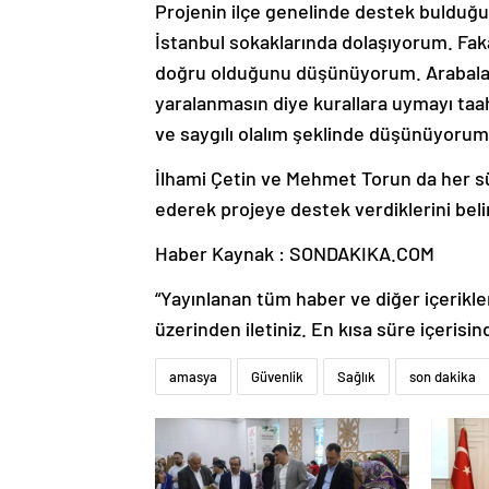
Projenin ilçe genelinde destek bulduğun
İstanbul sokaklarında dolaşıyorum. Fak
doğru olduğunu düşünüyorum. Arabaları
yaralanmasın diye kurallara uymayı taah
ve saygılı olalım şeklinde düşünüyorum
İlhami Çetin ve Mehmet Torun da her sü
ederek projeye destek verdiklerini beli
Haber Kaynak : SONDAKIKA.COM
“Yayınlanan tüm haber ve diğer içerikler i
üzerinden iletiniz. En kısa süre içerisin
amasya
Güvenlik
Sağlık
son dakika