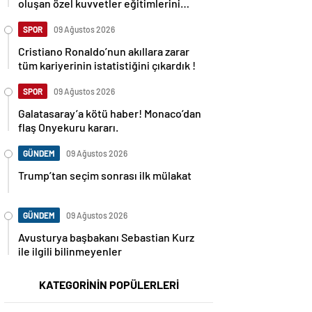
oluşan özel kuvvetler eğitimlerini
başlattı.
SPOR
09 Ağustos 2026
Cristiano Ronaldo’nun akıllara zarar
tüm kariyerinin istatistiğini çıkardık !
SPOR
09 Ağustos 2026
Galatasaray’a kötü haber! Monaco’dan
flaş Onyekuru kararı.
GÜNDEM
09 Ağustos 2026
Trump’tan seçim sonrası ilk mülakat
GÜNDEM
09 Ağustos 2026
Avusturya başbakanı Sebastian Kurz
ile ilgili bilinmeyenler
KATEGORİNİN POPÜLERLERİ