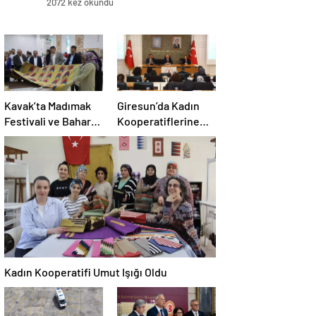
2072 kez okundu
Kavak’ta Madımak
Giresun’da Kadın
Festivali ve Bahara
Kooperatiflerine
Uyanış Şenliği
Eğitim Desteği
Kadın Kooperatifi Umut Işığı Oldu