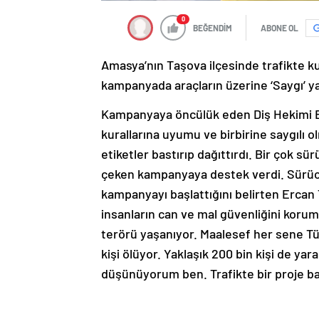
0
BEĞENDİM
ABONE OL
Amasya’nın Taşova ilçesinde trafikte k
kampanyada araçların üzerine ‘Saygı’ yaz
Kampanyaya öncülük eden Diş Hekimi Er
kurallarına uyumu ve birbirine saygılı o
etiketler bastırıp dağıttırdı. Bir çok sü
çeken kampanyaya destek verdi. Sürücü
kampanyayı başlattığını belirten Ercan T
insanların can ve mal güvenliğini koruma
terörü yaşanıyor. Maalesef her sene Türk
kişi ölüyor. Yaklaşık 200 bin kişi de yar
düşünüyorum ben. Trafikte bir proje başl