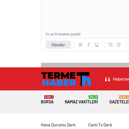
En az 10 karakter gerekli
Gönder
Haberler
CANLI
ANLIK
GÜNLÜ
BORSA
NAMAZ VAKITLERI
GAZETELE
Hava Durumu Dark
Canlı Tv Dark